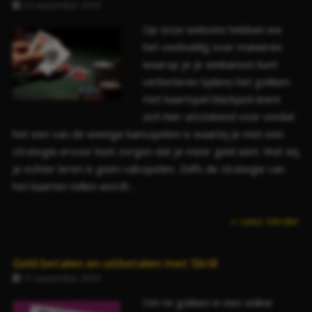
24 september 2018
Op onze website hebben we
het veelvuldig over manieren
waarop je je winkansen kunt
verbeteren tijdens het gokken.
Het kaartspel blackjack leent
zich hier uitstekend voor omdat
het een van de weinige kansspelen is waarbij je met een
strategie ervoor kunt zorgen dat je meer geld wint. Wat wij
je echter leren is geen valsspelen. Zelfs de strategie van
het kaarten tellen wordt…
» Lees Verder
Geld betalen en uitbetalen met Skrill
15 september 2018
Om te gokken in een online