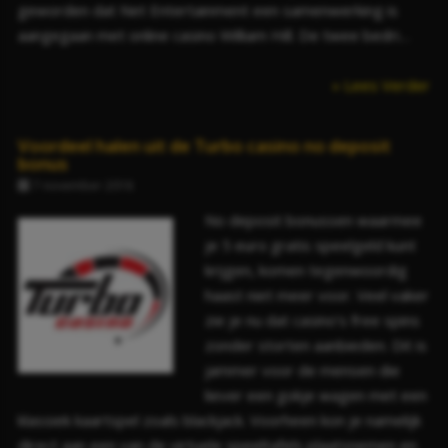
geworden dat Net Entertainment een samenwerking is
aangegaan met online casino William Hill. De twee bedri…
» Lees Verder
Voordeel halen uit de Turbo casino no deposit
bonus
7 november 2018
No deposit bonussen waarmee
je 5 euro gratis speelgeld kunt
krijgen, komen tegenwoordig
haast niet meer voor. Veel vaker
zie je nu dat casino’s free spins
zonder storten aanbieden. Dit is
jammer voor de mensen die
liever een gokje wagen met een
klassiek kaartspel zoals blackjack. Voorheen kon je namelijk
direct aan een van de virtuele speeltafels plaatsnemen en