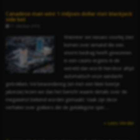
Canadese man wint 1 miljoen dollar met blackjack
side bet
11 oktober 2018
Wanneer we nieuws voorbij zien
komen over iemand die een
enorm bedrag heeft gewonnen
in een casino ergens in de
wereld dan wordt hierdoor altijd
automatisch onze aandacht
getrokken. Vol bewondering (en met een klein beetje
jaloezie) lezen we dan het bericht waarin details over de
megawinst bekend worden gemaakt. Vaak zijn deze
verhalen over gokkers die de gelukkigste spin …
» Lees Verder