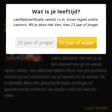
» Lees Verder
Wat is je leeftijd?
Labouchere, een goede strategie om winstdoel te
bereiken
15 oktober 2018
Wanneer je op zoek bent naar
23 jaar of jonger
24 jaar of ouder
een strategie die je kunt
gebruiken bij het spelen van
online blackjack, dan kan je op
het internet een groot aantal
opties vinden. Niet allemaal hebben deze ook een positieve
invloed op het verbeteren van je kansen om te winnen. Dit
is namelijk alleen het geval bij de basis strategie en
geavanceerde manieren van spelen zoals het kaarten
tellen…
» Lees Verder