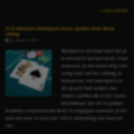
» Lees Verder
In 5 minuten blackjack leren spelen met deze
uitleg
22 oktober 2018
Blackjack is een kaartspel dat je
in een korte tijd kunt leren, maar
waarvoor je een leven lang voor
nodig hebt om het volledig te
beheersen. Het kansspel is in
dit opzicht heel anders dan
andere spellen die in het casino
beschikbaar zijn om te gokken.
Roulette is bijvoorbeeld direct te begrijpen wanneer je het
spel een keer in actie ziet. Het is simpelweg een kwestie
van …