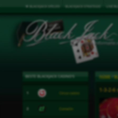
BLACKJACK SPELEN
BLACKJACK STRATEGIE
LIVE B
BESTE BLACKJACK CASINO'S
HOME
/
B
1-3-2-6 
1
Circus casino
2
ComeOn