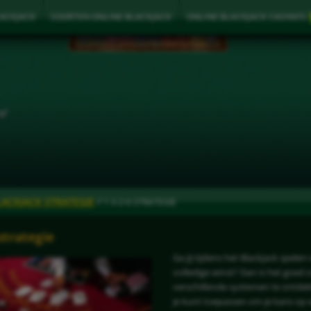
LACKJACK
SOORTEN ONLINE BLACKJACK
ONLINE BLACKJACK CASINO’S
LACKJACK STRATEGIE
/
1-3-2-6 STRATEGIE
strategie
Ga jij tijdens het Blackjack spelen
volledige winst? Dan is het goed
verschillende systemen te ontde
je kunt toepassen om je kans op 