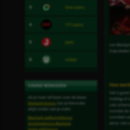
3
One casino
4
777 casino
5
Jacks
van Blackja
hulp bieden
6
Unibet
Hoe werkt
CASINO BONUSSEN
Het is goed 
Als je meer wil lezen over de beste
middag of na
blackjack bonus
, kan je hieronder
vast schema.
altijd vinden wat je zoekt.
voordat de r
voordeel va
Blackjack welkomstbonus
winst. Het i
Stortingsbonus Blackjack
Gratis geld bonus