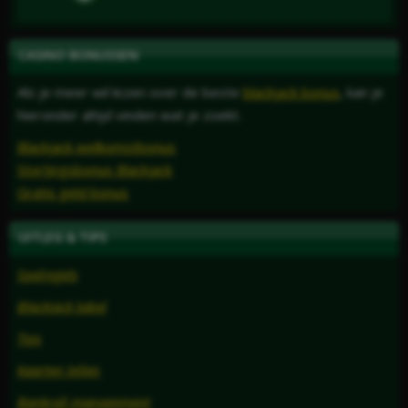
CASINO BONUSSEN
Als je meer wil lezen over de beste
blackjack bonus
, kan je
hieronder altijd vinden wat je zoekt.
Blackjack welkomstbonus
Stortingsbonus Blackjack
Gratis geld bonus
UITLEG & TIPS
Spelregels
Blackjack tabel
Tips
Kaarten tellen
Bankroll management