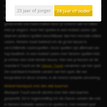
bedienen met gebruik van een touchscreen. Op je tablet en
23 jaar of jonger
24 jaar of ouder
telefoon kan geen muis worden aangesloten om op
knoppen te klikken. In plaats daarvan moet je beslissingen
gedurende een hand maken door je scherm aan te raken
met je vingers. Voor het spelen in een mobiel casino zijn
daarom andere spellen beschikbaar dan het normale online
casino. Netent staat bekend om de grote keuze in
verschillende casinospellen. Deze spellen zijn allemaal van
top kwaliteit. In een mobiel casino met Netent spellen heb
je echter een stuk minder keuze. Hier kan je kiezen uit de
standard Touch en de
Classic Touch
varianten van het spel.
De standaard mobiele variant van het spel, die we
bespreken in deze review, is de meest simpele uitvoering.
Mobiel blackjack met één dek kaarten
Blackjack Touch wordt slechts met één dek kaarten
gespeeld. Dit in tegenstelling tot de Classic variant die ook
in Netent mobiele casino’s te spelen is. Het mobiel spel