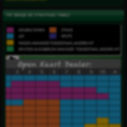
TIP: BEKIJK DE STRATEGIE TABEL!