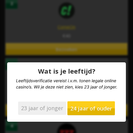
2
ComeOn
€40
Bezoeken
3
Wat is je leeftijd?
One casino
€100
23 jaar of jonger
24 jaar of ouder
Bezoeken
4