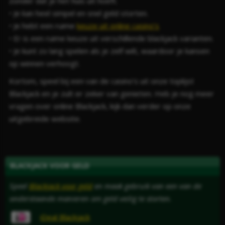
zonder dat je het huis uit hoeft.
• Je kan heel simpel en snel geld storten.
• Je hebt een ruime
keuze uit online casino’s
• Er is een ruime keuze uit verschillende blackjack varianten.
• Je kunt zo lang spelen als je zelf wilt, waardoor je kansen
op winnen verhoogt.
Kortom, speel bij een van de casino’s uit onze toplijst
Blackjack en je zult er zeker van genieten. Heb je nog meer
vragen over online Blackjack, kijk dan verder op onze
uitgebreide website.
BLACKJACK VOOR GELD
Speel
Blackjack voor geld
en maak gebruik van een van de
onderstaande manieren om geld veilig te storten.
iDeal Blackjack