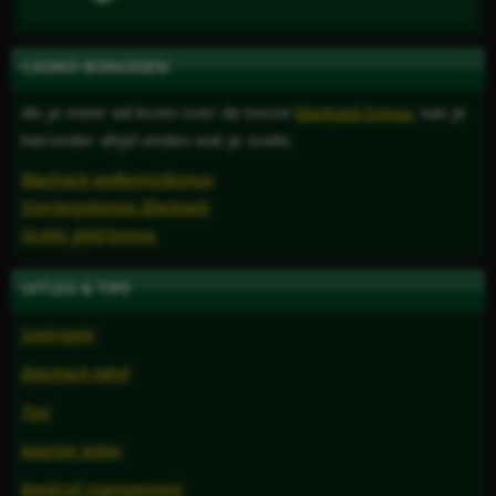
CASINO BONUSSEN
Als je meer wil lezen over de beste
blackjack bonus
, kan je
hieronder altijd vinden wat je zoekt.
Blackjack welkomstbonus
Stortingsbonus Blackjack
Gratis geld bonus
UITLEG & TIPS
Spelregels
Blackjack tabel
Tips
Kaarten tellen
Bankroll management