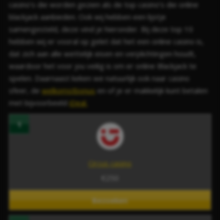
casino’s die worden gezien als de top casino’s die online
blackjack aanbieden. Ook wij hebben een lijstje
samengesteld, deze vind je hieronder. Bij deze top 10
hebben wij er vooral op gelet dat het een online casino is,
dat zich aan alle wettelijk eisen en verplichtingen houdt,
waardoor het voor jou veilig is om er online Blackjack te
spelen. Daarnaast keken we natuurlijk ook naar casino
sfeer, de
welkomstbonus
en of je er makkelijk kunt betalen
met bijvoorbeeld
iDeal.
1
Circus casino
€250
Bezoeken