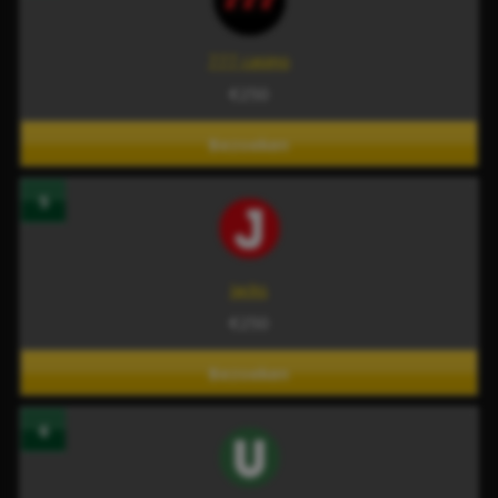
777 casino
€250
Bezoeken
5
Jacks
€250
Bezoeken
6