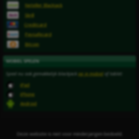
Neteller Blackjack
Skrill
Creditcard
Paysafecard
Bitcoin
MOBIEL SPELEN
Speel nu ook gemakkelijk blackjack
op je mobiel
of tablet:
iPad
iPhone
Android
Deze website is niet voor minderjarigen bedoeld.