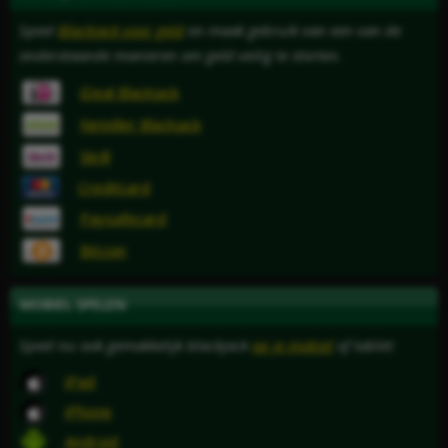
Speel
Blackjack voor geld
en maak gebruik van een van de
onderstaande manieren om geld veilig te storten.
iDeal Blackjack
Neteller Blackjack
Skrill
Creditcard
Paysafecard
Bitcoin
MOBIEL SPELEN
Speel nu ook gemakkelijk blackjack
op je mobiel
of tablet:
iPad
iPhone
Android