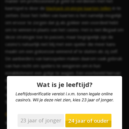
manier om professioneel je geld te verdienen met het
kaartspel is door de
blackjack strategie kaarten tellen
in te
zetten. Door het tellen van kaarten is het namelijk mogelijk
om ervoor te zorgen dat jij als gokker een voordeel hebt
om te winnen in plaats van het casino. Het is niet illegaal om
deze strategie toe te passen, maar begrijpelijk zijn de
casino’s natuurlijk niet blij met een speler die meer kans
maakt om een goksessie winnend af te sluiten als zij zelf.
De aanbieders van kansspelen maken daarom vaak gebruik
van hun recht om spelers te weigeren om in hun
establishment een gokje te wagen. Een voorbeeld hiervan
is deze maand weer bekend geworden toen Tommy
Wat is je leeftijd?
Hyland meldde dat hij 10 september is verzocht om te
vertrekken uit een nieuw casino in de Amerikaanse stad
Springfield.
Onopgemerkt blijven als kaartenteller
23 jaar of jonger
24 jaar of ouder
We begonnen dit nieuwsbericht met de melding dat je als