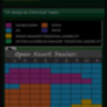
TIP: BEKIJK DE STRATEGIE TABEL!