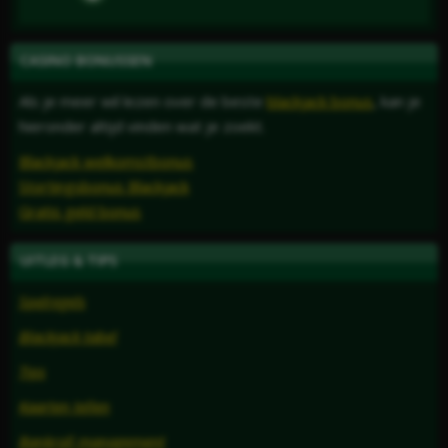
CASINO BONUSSEN
Als je meer wil lezen over de beste
blackjack bonus
, kan je
hieronder altijd vinden wat je zoekt.
Blackjack welkomstbonus
Stortingsbonus Blackjack
Gratis geld bonus
UITLEG & TIPS
Spelregels
Blackjack tabel
Tips
Kaarten tellen
Bankroll management