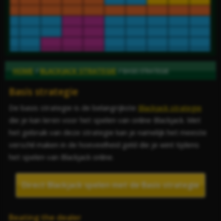
HOME
/
BLACKJACK STRATEGIE
/
BASIS STRATEGIE
Basis strategie
De basis strategie is de belangrijkste
Blackjack strategie
die je kan leren voor het spelen van online Blackjack. Met
het gebruik van deze strategie kan je namelijk het meeste
verschil maken in de hoeveelheid geld die je wint tijdens
het spelen van Blackjack online.
Direct Blackjack spelen met de Basis strategie
Beating the dealer