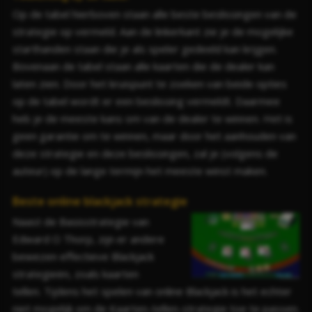
Op de tabel hierboven staan alle beste beslissingen van de
strategie op vermeld. Aan de linkerkant zie je de mogelijke
starthanden staan die je als speler gedeeld kan krijgen.
Bovenaan de tabel staan alle kaarten die de dealer kan
laten zien. Door het kruispunt te zoeken van beide opties
op de tabel wordt er een beslissing vermeldt. Daarmee
heb je de meeste kans om van de dealer te winnen. Het is
geen garantie om te winnen, maar door het aanhouden van
deze strategie en deze beslissingen, zal je (volgens de
auteur) op de lange termijn het meeste winst maken.
Beste online blackjack strategie
Naast de Basisstrategie van
Edward O Thorp, zijn er andere
bewezen effectieve Blackjack
strategieën, zoals kaarten
tellen. Tijdens het spelen van online Blackjack is het echter
niet mogelijk om de Kaarten-tellen-strategie toe te passen.