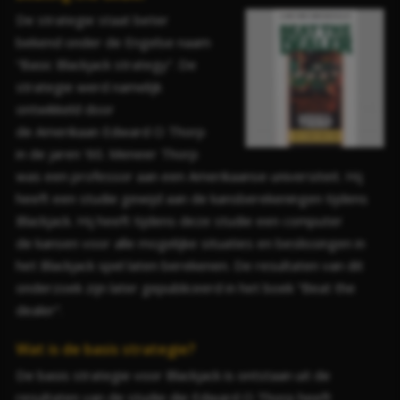
De strategie staat beter
bekend onder de Engelse naam
“Basic Blackjack strategy”. De
strategie werd namelijk
ontwikkeld door
de Amerikaan Edward O Thorp
in de jaren ’60. Meneer Thorp
was een professor aan een Amerikaanse universiteit. Hij
heeft een studie gewijd aan de kansberekeningen tijdens
Blackjack. Hij heeft tijdens deze studie een computer
de kansen voor alle mogelijke situaties en beslissingen in
het Blackjack spel laten berekenen. De resultaten van dit
onderzoek zijn later gepubliceerd in het boek “Beat the
dealer”.
Wat is de basis strategie?
De basis strategie voor Blackjack is ontstaan uit de
resultaten van de studie die Edward O Thorp heeft