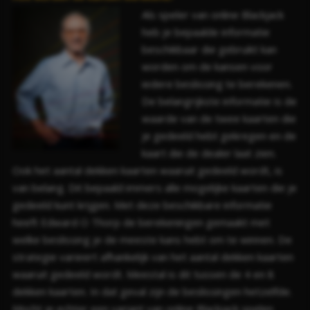
Als speler van online Blackjack
heb je bepaalde informatie
beschikbaar die gebruikt kan
worden om de kansen voor
iedere beslissing te berekenen.
De belangrijkste informatie is de
waarde van de twee kaarten die
je gedeeld hebt gekregen en de
kaart die de dealer laat zien.
Ook het aantal dekken kaarten waaruit gedeeld wordt, is
van belang. Dit bepaald immers alle mogelijke kaarten die je
gedeeld kunt krijgen. Met deze beschikbare informatie
heeft Edward O Thorp de berekeningen gemaakt met
welke beslissing je de meeste kans hebt om te winnen. De
strategie varieert afhankelijk van het aantal dekken kaarten
waaruit gedeeld wordt. Meestal is dit tussen de 4 en 8
dekken kaarten. In dat geval zijn de beslissingen hetzelfde.
Mocht je echter een variant van online Blackjack spelen