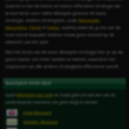
Daarom is het de beste en meest effectieve strategie die
je kunt leren voor online Blackjack gewoon de basis
strategie. Andere strategieën, zoals
Martingale
,
labouchere
,
Paroli
of
Parlay
, waarbij enkel de grote van de
inzet wordt bepaald, hebben totaal geen invloed op de
uitkomst van het spel.
Met het leren van de basis Blackjack strategie leer je op de
juiste manier om meer handen te winnen, waardoor het
toepassen van alle andere strategieën effectiever wordt.
BLACKJACK VOOR GELD
Speel
Blackjack voor geld
en maak gebruik van een van de
onderstaande manieren om geld veilig te storten.
iDeal Blackjack
Neteller Blackjack