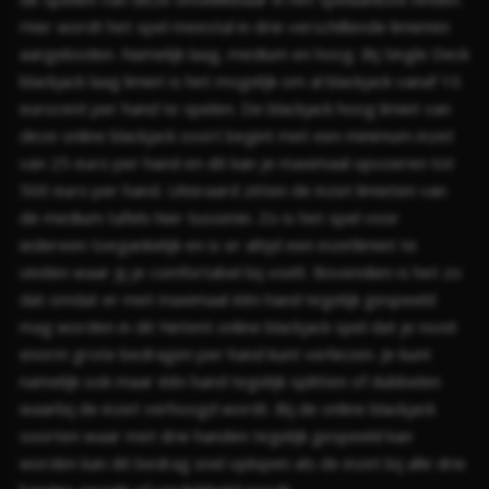
Hier wordt het spel meestal in drie verschillende limieten
aangeboden. Namelijk laag, medium en hoog. Bij Single Deck
blackjack laag limiet is het mogelijk om al blackjack vanaf 10
eurocent per hand te spelen. De blackjack hoog limiet van
deze online blackjack soort begint met een minimum inzet
van 25 euro per hand en dit kan je maximaal opvoeren tot
500 euro per hand. Uiteraard zitten de inzet limieten van
de medium tafels hier tussenin. Zo is het spel voor
iedereen toegankelijk en is er altijd een inzetlimiet te
vinden waar jij je comfortabel bij voelt. Bovendien is het zo
dat omdat er met maximaal één hand tegelijk gespeeld
mag worden in dit Netent online blackjack spel dat je nooit
enorm grote bedragen per hand kunt verliezen. Je kunt
namelijk ook maar één hand tegelijk splitten of dubbelen
waarbij de inzet verhoogd wordt. Bij de online blackjack
soorten waar met drie handen tegelijk gespeeld kan
worden kan dit bedrag snel oplopen als de inzet bij alle drie