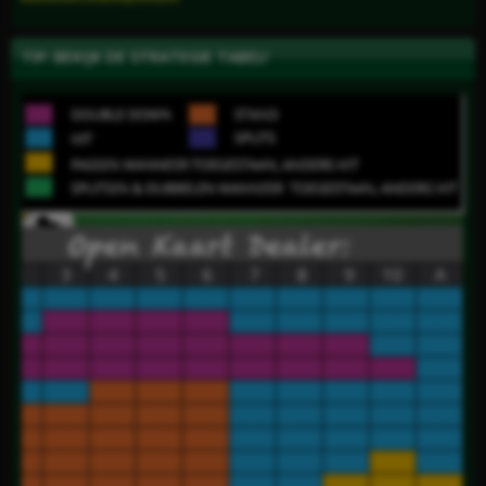
TIP: BEKIJK DE STRATEGIE TABEL!