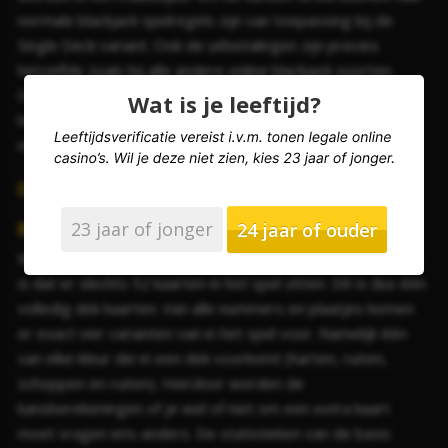
normale blackjack spelregels zijn van toepassing bij de
Single Deck variant. Ook de uitbetalingen zijn precies
hetzelfde zoals bij alle andere online blackjack soorten.
Omdat er echter maar een beperkt aantal kaarten zijn is
Wat is je leeftijd?
het spel niet in een multi-player te spelen. Je kunt het met
maximaal één hand tegen de dealer opnemen.
Direct gratis spelen:
23 jaar of jonger
24 jaar of ouder
Blackjack Single Deck informatie
Wat deze online blackjack soort van Netent speciaal maakt
is dat er slechts 52 kaarten in het spel zitten. Dit is dus één
volledig dek kaarten. Van alle nummers en plaatjes komen
er exact vier varianten van in het spel voor. Namelijk één
van elke kleur die in een dek voorkomt (harten, ruiten,
schoppen en ruiten). Hierdoor worden de
kansberekeningen of je wel of niet om een extra kaart
moet vragen iets anders. De statistieken van de basis