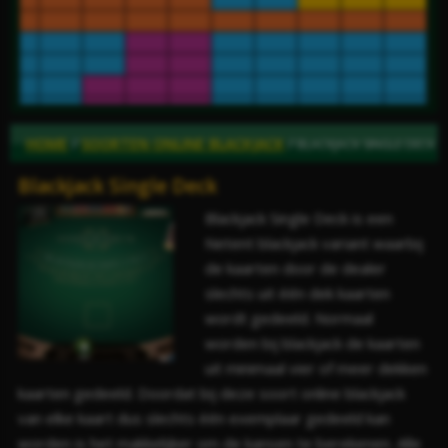
HOME
/
SOORTEN ONLINE BLACKJACK
/
BLACKJACK SINGLE DECK
Blackjack Single Deck
Blackjack Single Deck is een
Netent blackjack variant waarbij
de kaarten door de dealer
slechts uit één dek kaarten
wordt gedeeld. Normaal
worden bij blackjack de kaarten
uit minimaal vier of meer dekken
kaarten gedeeld. Doordat bij deze soort online blackjack
van elke kaart dus slechts één exemplaar gedeeld kan
worden is het makkelijker om de kansen te berekenen. Alle