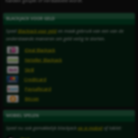
handen gesplit of verdubbeld wordt.
BLACKJACK VOOR GELD
Speel
Blackjack voor geld
en maak gebruik van een van de
onderstaande manieren om geld veilig te storten.
iDeal Blackjack
Neteller Blackjack
Skrill
Creditcard
Paysafecard
Bitcoin
MOBIEL SPELEN
Speel nu ook gemakkelijk blackjack
op je mobiel
of tablet: