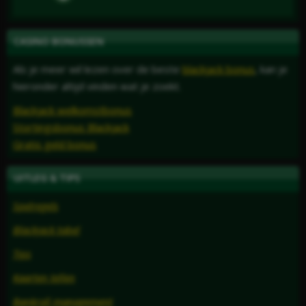
CASINO BONUSSEN
Als je meer wil lezen over de beste
blackjack bonus
, kan je
hieronder altijd vinden wat je zoekt.
Blackjack welkomstbonus
Stortingsbonus Blackjack
Gratis geld bonus
UITLEG & TIPS
Spelregels
Blackjack tabel
Tips
Kaarten tellen
Bankroll management