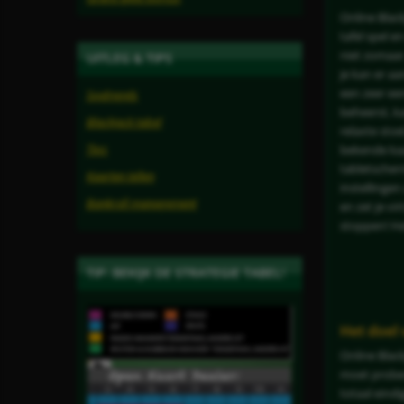
Online Black
tafel spel e
niet zomaar.
UITLEG & TIPS
je kan er aa
een zeer een
Spelregels
beheerst, ka
Blackjack tabel
relaxte stoe
Tips
bekende kaa
tabletscherm
Kaarten tellen
instellingen
Bankroll management
en zet je vi
stoppen! He
TIP: BEKIJK DE STRATEGIE TABEL!
Het doel 
Online Black
moet prober
totaal eindi