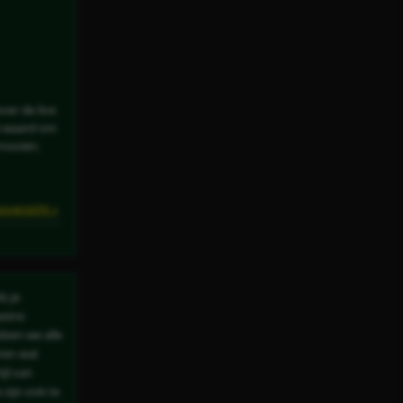
ver de live
te waard om
rnooien.
overzicht »
s je
asino
bben we alle
eren wat
ijl van
 zijn ook te