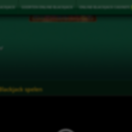
LACKJACK
SOORTEN ONLINE BLACKJACK
ONLINE BLACKJACK CASINO’S
Blackjack spelen