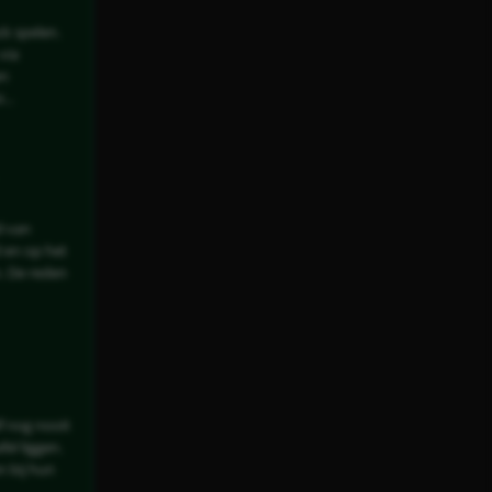
ck spelen.
via
en
si…
d van
d en op het
n. De reden
lf nog nooit
el liggen.
n bij hun