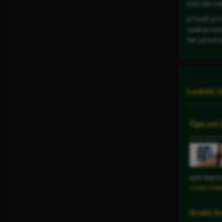
wint dan ni
Je hoeft je 
speel je nam
het aantal s
Laatste n
Tips om 
29-02-2020 0
spel deel t
» Lees mee
Gratis l