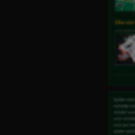
Elke vie
31-01-2020 0
Spelen met e
namelijk me
minder voor
voor ons b
voor jou het
spelen aans