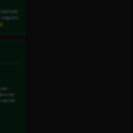
 kaartspel,
u, ongeacht
eg
.
m een
ls in het
m aan het