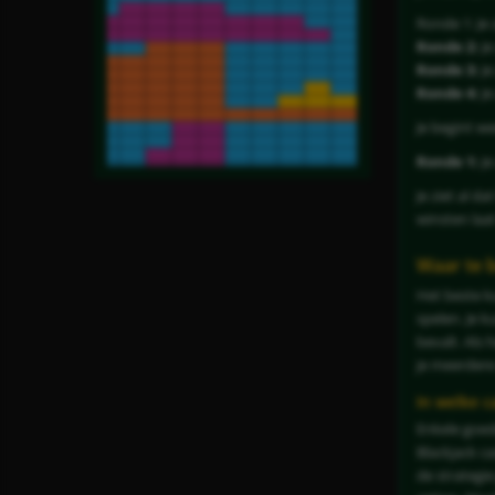
Ronde 1: Je z
Ronde 2:
Je
Ronde 3:
Je
Ronde 4:
Je
Je begint w
Ronde 1:
Je
Je ziet al d
winsten laat
Waar te b
Het beste k
spelen. Je 
bevalt. Als 
je meerdere 
In welke c
Enkele goede
Blackjack c
de strategie