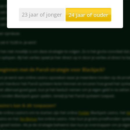
et € 10,00 in. Je wint!
 zet nu de volgende rond het dubbele in, € 20,00. Je wint weer!
23 jaar of jonger
24 jaar of ouder
 zet weer het dubbele in, € 40,00. Opnieuw win je!
 zet weer het verdubbelende bedrag in, € 80,00. Je verliest, helaas.
eer opnieuw.
 zet € 10,00 in. Je wint!
at het niet moeilijk is om deze strategie te volgen. Zo is het grote voordeel dat
 oplopen. Bij het verlies speel je hier direct op in door je verlies al direct te 
eginnen met de Paroli strategie voor Blackjack?
un je eerst een online casino opzoeken waar je meerdere ronden op de proe
kunt hierdoor het Paroli systeem leren kennen en ervaren hoe goed het syst
het allemaal goed gaat, kun je het besluit nemen om je eigen geld in te zette
ronden Blackjack gaan spelen, terwijl jij het Paroli systeem toepast.
asino’s kan ik dit toepassen?
 online casino’s om te starten zijn het online
Polder
Blackjack casino, het
K
asino en het
No Bonus
live online casino. Hier kun je gratis proefronden spel
 goed testen. Als je de strategie beheerst dan kun je overstappen om je eigen