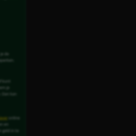
 je de
beperken.
f kunt
eem je
n. Dan kan
laver
online
en en
 geld in te