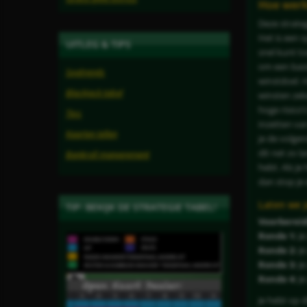
Hoe werk
Deze strateg
Het is een 
UITLEG & TIPS
snel kunt to
om een basi
Spelregels
winstdoel. 
Blackjack tabel
winsten zek
hoge risico’
Tips
inzetten van 
Kaarten tellen
je de volge
dit net zo l
Bankroll management
hebt. Als je
dan stop je 
Laten we 
TIP: BEKIJK DE STRATEGIE TABEL!
Voorbereid
Ronde 1:
Je
Ronde 2:
Je
Ronde 3:
Je
Ronde 4:
J
Je hebt op 