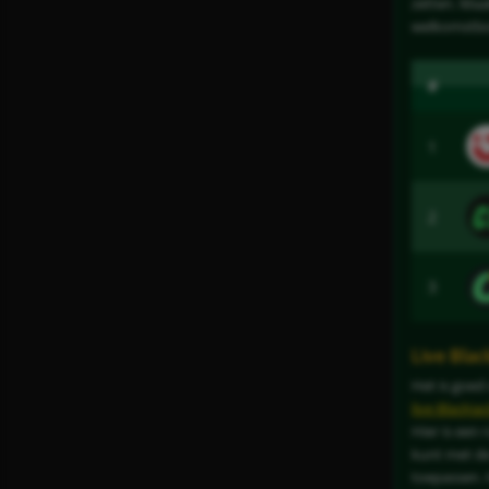
zetten. Maa
welkomstbon
#
1
2
3
Live Blac
Het is goed 
live Blackja
Hier is een 
kunt met de
toepassen. H