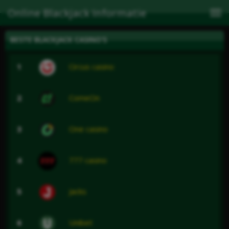
Online Blackjack Informatie
BESTE BLACKJACK CASINO'S
1
Circus casino
2
ComeOn
3
One casino
4
777 casino
5
Jacks
6
Unibet