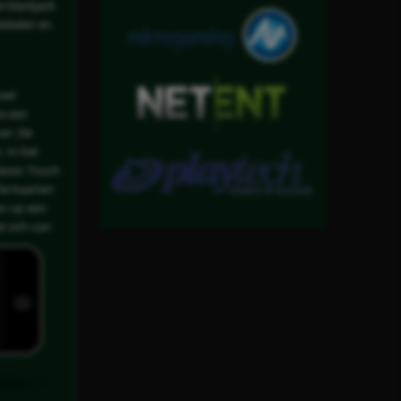
e blackjack
ubbelen en
eel
ia een
ner. De
. In het
lassic Touch
 De kaarten
en op een
l zich van