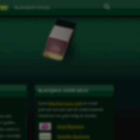
BLACKJACK UITLEG
BLACKJACK VOOR GELD
Speel
Blackjack voor geld
en maak
gebruik van een van de onderstaande
manieren om geld veilig te storten.
ze site
t spelen.
iDeal Blackjack
te casino’s
ijn namelijk
Neteller Blackjack