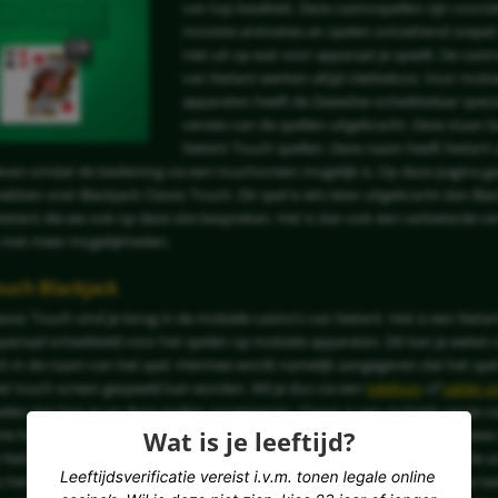
van top kwaliteit. Deze casinospellen zijn voorz
mooiste animaties en spelen ontzettend soepel
niet uit op wat voor apparaat je speelt. De casi
van Netent werken altijd vlekkeloos. Voor mobi
apparaten heeft de Zweedse ontwikkelaar speci
versies van de spellen uitgebracht. Deze staan 
Netent Touch spellen. Deze naam heeft Netent 
even omdat de bediening via een touchscreen mogelijk is. Op deze pagina g
ebben over Blackjack Classic Touch. Dit spel is iets later uitgebracht dan Bla
etent die we ook op deze site bespreken. Het is dan ook een verbeterde ve
 met meer mogelijkheden.
ouch Blackjack
assic Touch vind je terug in de mobiele casino’s van Netent. Het is een Nete
speciaal ontwikkeld voor het spelen op mobiele apparaten. Dit kan je weten
 in de naam van het spel. Hiermee wordt namelijk aangegeven dat het spe
t touch screen gespeeld kan worden. Wil je dus via een
telefoon
of
tablet o
elen dan ben je op deze spellen aangewezen. Classic is een mobiele versie v
rie handen kan spelen. Dit is één van de grootste verschillen tussen de twee 
Wat is je leeftijd?
 Netent casino die je met een aanraking van het scherm kan bedienen. De a
is het spelen van Blackjack Touch. Wat precies alle verschillen tussen deze tw