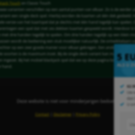
kjack Touch
en Classic Touch
twee varianten verschillen op een aantal punten van elkaar. Zo is de eerder
riant een single deck spel. Hierbij worden de kaarten uit één dek gedeeld. H
e versie van het kaartspel dat je slechts met één hand tegelijk kan spelen. C
arentegen een spel dat met zes dekken kaarten gespeeld wordt. Hierdoor is
 met drie handen tegelijk te spelen. Om drie handen tegelijk op een klein m
assen wordt de bediening een stuk moeilijker natuurlijk. De ontwikkelaars 
echter op een zeer goede manier voor elkaar gekregen. Een ander verschil t
5 E
e soorten is de maximum inzet. Bij de single deck variant kan maximaal 40 
 ingezet. Bij het mobiel blackjack spel dat we op deze pagina bespreken is d
ALS U 
r hand.
62.9
Uw e
dan 
Deze website is niet voor minderjarigen bedoeld.
U o
Contact
|
Disclaimer
|
Privacy Policy