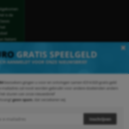
 uitgekomen
et is de
lassic
 het
obiel
van Netent
ussen de
URO
GRATIS SPEELGELD
euro per
it echter
ZICH AANMELDT VOOR ONZE NIEUWSBRIEF
84
bezoekers gingen u voor en ontvingen samen €314.920 gratis geld
-mailadres zal nooit worden gebruikt voor andere doeleinden anders
het sturen van onze nieuwsbrief
ntvangt
geen spam
, dat verzekeren wij
© 2026 | ONLINE BLACKJACK INFORMATIE
Speel bewust