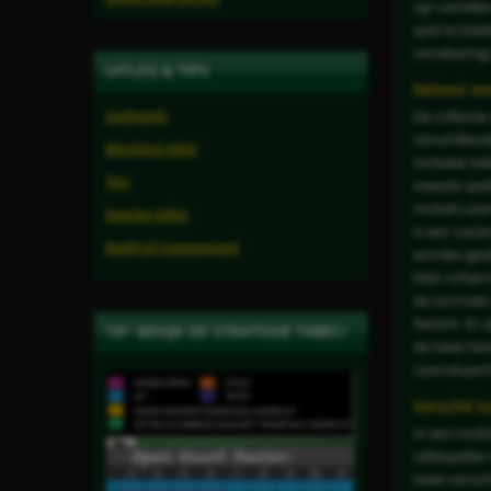
zijn vertell
spel te bied
verzekering 
UITLEG & TIPS
Netent mo
Spelregels
De collectie
verschillend
Blackjack tabel
mobiele tele
Tips
meeste spel
mobiel casin
Kaarten tellen
is een varia
Bankroll management
worden gede
klein scher
de normale 
Netent. Er z
TIP: BEKIJK DE STRATEGIE TABEL!
de twee Net
casinokaart
Verschil t
In een mobi
tafelspellen
twee verschi