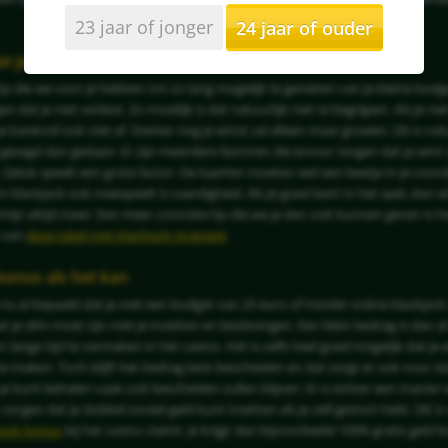
23 jaar of jonger
24 jaar of ouder
t je niet verliest
ip die we voor je hebben om zo lang mogelijk te genieten van je kleine budge
n dat je niet verliest. Zo moeilijk is dat natuurlijk niet te begrijpen. Als je niet
 bankroll ook niet af. Sterker nog je winst zal alleen maar groeien. Dit is nat
gezegd dan gedaan. Er zijn meerdere factoren die ervoor zorgen dat je wint o
. Geluk speelt een grote factor. De kaarten moeten wel een beetje in je voord
n blackjack ook meespeelt is vaardigheid. Als je goed bent in het spel, dan w
rmijn altijd meer. Een meer concrete tip die we je dan ook kunnen geven is h
 van
deze tabel met blackjack strategie
.
bonus als het kan
u al bepaald dat je met een budget van 25 euro of minder online blackjac
t je slim moet zijn met je inzetten en beslissingen. Een klein bedrag is dan 
n lange tijd te vermaken in het casino. Het is zelfs heel goed mogelijk dat je
te maken. Toch blijft het bedrag best bescheiden en dat zorgt er ook voor d
je kunt behalen vaak ook bescheiden zullen blijven. Er is echter een manier
zorgen dat je dubbel zoveel geld kunt inzetten als je zelf gestort hebt. Dit is
jack bonus
bij het casino claimt. Je krijgt dan bijvoorbeeld 100% gratis geld 