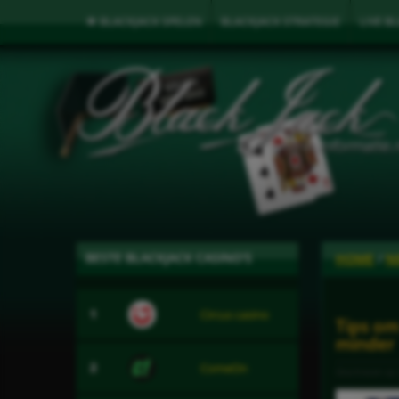
BLACKJACK SPELEN
BLACKJACK STRATEGIE
LIVE B
BESTE BLACKJACK CASINO'S
HOME
/
N
1
Circus casino
Tips om
minder
2
ComeOn
Geschreven op