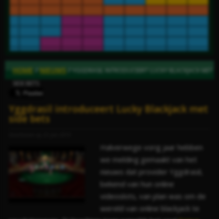
HOME
/
NIEUWS
/
YGGDRASIL INTRODUCEERT LUCKY BLACKJACK MET
SIDE BETS
Yggdrasil introduceert Lucky Blackjack met
side bets
Geschreven op
23 jan 2019
Halverwege vorig jaar hebben
we melding gemaakt van het
nieuws dat provider Yggdrasil,
bekend van hun online
videoslots, van plan was om de
wereld van online blackjack te