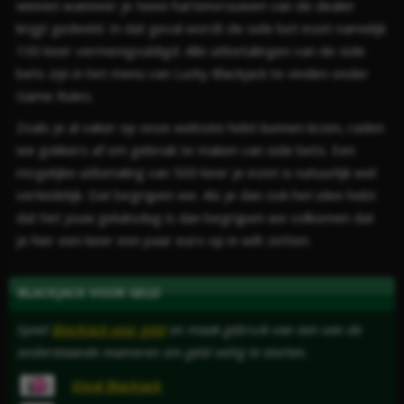
winnen wanneer je twee hartenvrouwen van de dealer
krijgt gedeeld. In dat geval wordt de side bet inzet namelijk
100 keer vermenigvuldigd. Alle uitbetalingen van de side
bets zijn in het menu van Lucky Blackjack te vinden onder
Game Rules.
Zoals je al vaker op onze website hebt kunnen lezen, raden
we gokkers af om gebruik te maken van side bets. Een
mogelijke uitbetaling van 500 keer je inzet is natuurlijk wel
verleidelijk. Dat begrijpen we. Als je dan ook het idee hebt
dat het jouw geluksdag is dan begrijpen we volkomen dat
je hier een keer een paar euro op in wilt zetten.
BLACKJACK VOOR GELD
Speel
Blackjack voor geld
en maak gebruik van een van de
onderstaande manieren om geld veilig te storten.
iDeal Blackjack