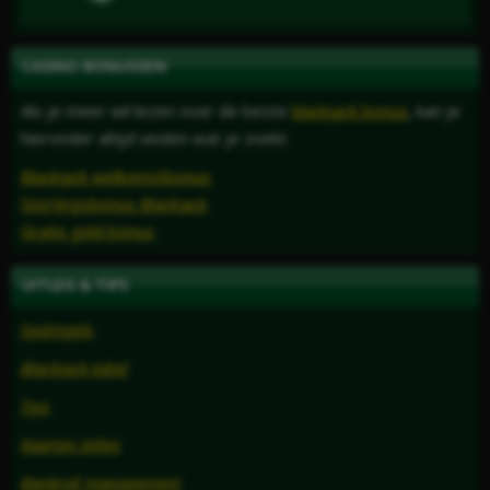
CASINO BONUSSEN
Als je meer wil lezen over de beste
blackjack bonus
, kan je
hieronder altijd vinden wat je zoekt.
Blackjack welkomstbonus
Stortingsbonus Blackjack
Gratis geld bonus
UITLEG & TIPS
Spelregels
Blackjack tabel
Tips
Kaarten tellen
Bankroll management