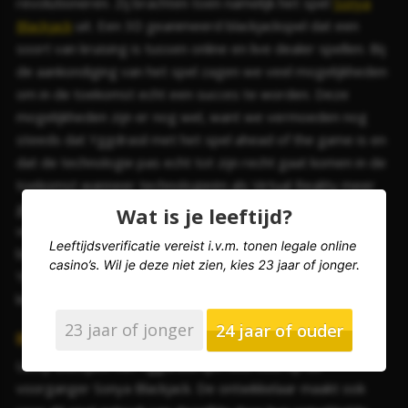
revolutioneren. Zij brachten toen namelijk het spel
Sonya
Blackjack
uit. Een 3D geanimeerd blackjackspel dat een
soort van kruising is tussen online en live dealer spellen. Bij
de aankondiging van het spel zagen we veel mogelijkheden
om in de toekomst echt een succes te worden. Deze
mogelijkheden zijn er nog wel, want we vermoeden nog
steeds dat Yggdrasil met het spel ahead of the game is en
dat de technologie pas echt tot zijn recht gaat komen in de
toekomst wanneer technologieën als Virtual Reality meer
gebruikt worden. Dat het nu nog niet bracht wat we ervan
Wat is je leeftijd?
verwacht hadden, hebben we al laten weten in de
beschrijving van
onze ervaring met het spel bij Playamo
.
Yggdrasil heeft de hoop echter nog niet opgegeven en
komt nu met een nieuwe versie genaamd Lucky Blackjack.
23 jaar of jonger
24 jaar of ouder
Blackjack met Ierse dealer Lucky
Lucky Blackjack van Yggdrasil lijkt heel veel op de
voorganger Sonya Blackjack. De ontwikkelaar maakt ook