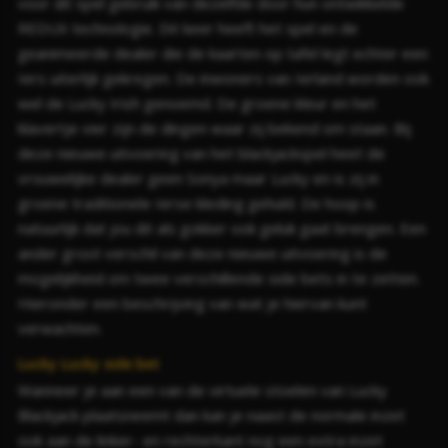
voor dit spel gebruik van dezelfde door hun ontwikkelde
REDUX technologie. Dit keer heeft het spel en de
geanimeerde dealer die de kaarten op tafel legt echter een
Iers uiterlijk gekregen. De inwoners van Ierland worden ook
wel de Lucky Irish genoemd. De groene kleur en het
klavertje vier zijn de dingen waar zij bekend om staan. Bij
deze nieuwe uitvoering van het blackjackspel heet de
vrouwelijke dealer geen Sonya maar Lucky en is zij in
groene traditionele Ierse kleding gehuld. De hoop is
natuurlijk dat jou dit als gokker ook geluk gaat brengen. Een
ander groot verschil van deze nieuwe uitvoering is de
mogelijkheid om twee verschillende side bets in te zetten.
Hieronder een beschrijving van wat je hiervan kunt
verwachten.
Lucky Lucky side bet
Wanneer je aan een van de virtuele stoelen van Lucky
Blackjack plaatsneemt dan kan je naast de normale inzet
ook aan de linker- en rechterkant nog een extra inzet