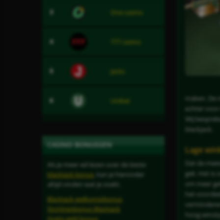
3
One casino
4
777 casino
5
Jacks
maken. De 
6
Unibet
echter voor
Wij besprek
blackjack.
CASINO BONUSSEN
Lage win
Dat de mees
Als je meer wil lezen over de beste
gek. Het is
blackjack bonus
, kan je hieronder
om meer geld
altijd vinden wat je zoekt.
het voordeel
Blackjack welkomstbonus
verminderen
Stortingsbonus Blackjack
hoog winstp
Gratis geld bonus