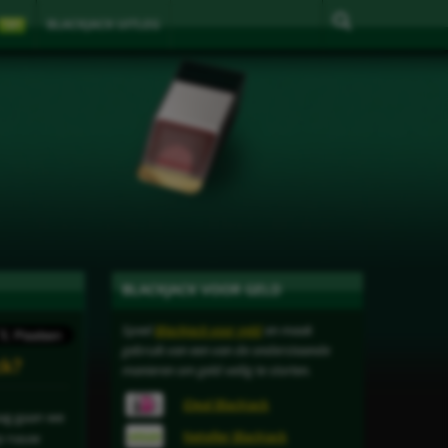
BLACKJACK UITLEG
BLACKJACK VOOR GELD
Speel
Blackjack voor geld
en maak
gebruik van een van de onderstaande
ck?
manieren om geld veilig te storten.
iDeal Blackjack
aag gaan we
Neteller Blackjack
p nauw