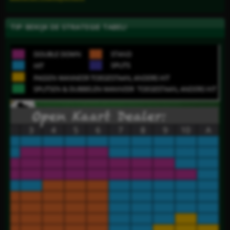
TIP: BEKIJK DE STRATEGIE TABEL!