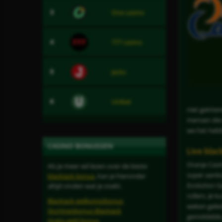
3
One casino
4
777 casino
5
Jacks
6
Unibet
niet geïnter
mensen die 
we het hebb
CASINO BONUSSEN
Live blac
Oranje Casin
Als je meer wil lezen over de beste
super aanbod
blackjack bonus
, kan je hieronder
Evolution Ga
altijd vinden wat je zoekt.
rollers. Je 
Blackjack welkomstbonus
weken gelede
Stortingsbonus Blackjack
gemiddelde 
Gratis geld bonus