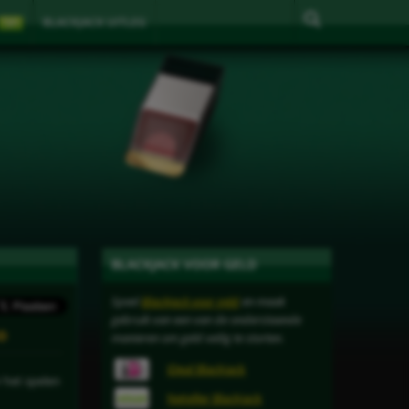
BLACKJACK UITLEG
BLACKJACK VOOR GELD
Speel
Blackjack voor geld
en maak
gebruik van een van de onderstaande
o
manieren om geld veilig te storten.
iDeal Blackjack
 het spelen
Neteller Blackjack