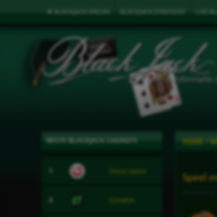
BLACKJACK SPELEN
BLACKJACK STRATEGIE
LIVE B
BESTE BLACKJACK CASINO'S
HOME
/
N
1
Circus casino
Speel m
Geschreven op
2
ComeOn