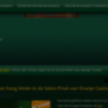
LACKJACK
SOORTEN ONLINE BLACKJACK
ONLINE BLACKJACK CASINO’S
IEUWS
/
SPEEL MET HOOG LIMIET IN DE SALON PRIVÉ VAN ORANJE CASINO
et hoog limiet in de Salon Privé van Oranje Casin
24 aug 2018
Fervente gokkers weten dat je voor
met de hoogste limieten de
live