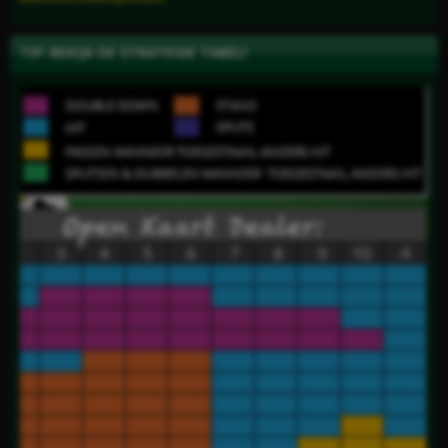
TIP: BEKIJK DE STRATEGIE TABEL!