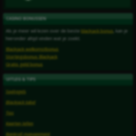
CASINO BONUSSEN
Als je meer wil lezen over de beste
blackjack bonus
, kan je
hieronder altijd vinden wat je zoekt.
Blackjack welkomstbonus
Stortingsbonus Blackjack
Gratis geld bonus
UITLEG & TIPS
Spelregels
Blackjack tabel
Tips
Kaarten tellen
Bankroll management