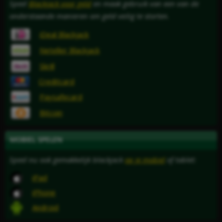
Speel
Blackjack voor geld
en maak gebruik van een van de
onderstaande manieren om geld veilig te storten.
iDeal Blackjack
Neteller Blackjack
Skrill
Creditcard
Paysafecard
Bitcoin
MOBIEL SPELEN
Speel nu ook gemakkelijk blackjack
op je mobiel
of tablet:
iPad
iPhone
Android