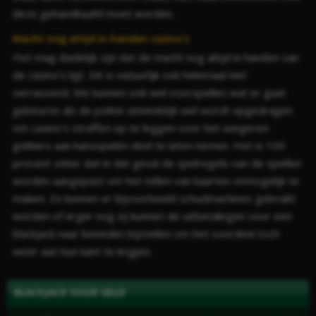
deze gehandhaafd moet worden.
Macht nog altijd in handen casino’s
Het mag duidelijk zijn dat de macht nog altijd in handen van
de casino’s ligt. Dit is natuurlijk ook helemaal niet
verrassend. We kunnen ook wel voorspellen wat er gaat
gebeuren als de politie uiteindelijk wel wordt opgedragen
om casino’s straffen op te leggen voor het weigeren
gokkers aan kansspelen deel te laten nemen. Het is 100
procent zeker dat in dat geval de spelregels van de spellen
worden aangepast om het tellen van kaarten onmogelijk te
maken. Zo kunnen er bijvoorbeeld schudmachines gebruikt
worden of erger nog zij kunnen de uitbetalingen voor een
blackjack naar beneden bijstellen om het voordeel toch
weer aan hun kant te krijgen.
BLACKJACK VOOR GELD