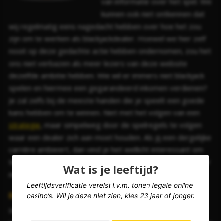
van informatie over het spel. We
kunnen ook niet ontkennen dat
wij regelmatig eens nagedacht hebben over hoe het zou
zijn om te werken als blackjackdealer. Hoewel we hier zelf
nooit op deze gedachte actie hebben ondernomen, zou het
ons niet verbazen als meer lezers van deze website
dezelfde ambitie hebben. Wie wil er immers niet blackjack
spelen en hiermee een gegarandeerd inkomen verdienen?
Je zal zelfs bij de meeste handen die je speelt een goede
kans hebben om te winnen. Niet met het volgen van een
strategie
, maar simpelweg door de spelregels te volgen
waar een dealer zich aan moet houden. Als jij een dergelijke
carrière ambieert, dan vind je het wellicht interessant om
te weten dat Holland Casino op dit moment op zoek is naar
Wat is je leeftijd?
nieuwe dealers.
Roulette croupier en blackjack dealer
In de functie van blackjack dealer in het Holland Casino ben