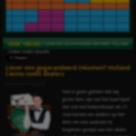
HOME
/
NIEUWS
/
LIEVER EEN GEGARANDEERD INKOMEN? HOLLAND
CASINO ZOEKT DEALERS
Liever een gegarandeerd inkomen? Holland
Casino zoekt dealers
Geschreven op
08 aug 2018
Het is geen geheim dat wij
grote fans zijn van het kaartspel
dat ook wel bekendstaat als 21.
Hoe komen we anders op het
idee om een website te
beginnen gewijd aan het delen