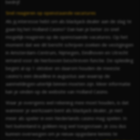
bedrijf.
Snel reageren op openstaande vacatures
Als jij interesse hebt om als blackjack dealer aan de slag te
gaan bij het Holland Casino? Dan kan je beter zo snel
mogelijk reageren op de openstaande vacatures. Op het
moment dat we dit bericht schrijven zoeken de vestigingen
in Amsterdam-Centrum, Nijmegen, Eindhoven en Utrecht
iemand voor de hierboven beschreven functie. De opleiding
begint al op 1 oktober en daarom houden de meeste
casino’s een deadline in augustus aan waarop de
aanmeldingen uiterlijk binnen moeten zijn. Meer informatie
kan je vinden op de website van Holland Casino.
Waar je overigens wel rekening mee moet houden, is dat
wanneer je werkzaam bent als blackjack dealer, je niet
meer als speler in een Nederlands casino mag spelen. In
het buitenland is gokken nog wel toegestaan. Je zou dus
kunnen overwegen om je nieuw opgedane kennis te