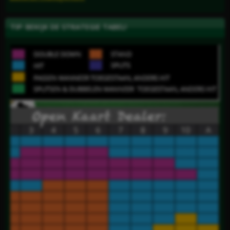
TIP: BEKIJK DE STRATEGIE TABEL!