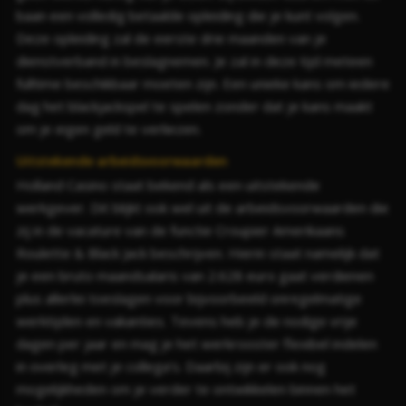
baan een volledig betaalde opleiding die je kunt volgen.
Deze opleiding zal de eerste drie maanden van je
dienstverband in beslagnemen. Je zal in deze tijd meteen
fulltime beschikbaar moeten zijn. Een unieke kans om iedere
dag het blackjackspel te spelen zonder dat je kans maakt
om je eigen geld te verliezen.
Uitstekende arbeidsvoorwaarden
Holland Casino staat bekend als een uitstekende
werkgever. Dit blijkt ook wel uit de arbeidsvoorwaarden die
zij in de vacature van de functie Croupier Amerikaans
Roulette & Black Jack beschrijven. Hierin staat namelijk dat
je een bruto maandsalaris van 2.628 euro gaat verdienen
plus allerlei toeslagen voor bijvoorbeeld onregelmatige
werktijden en vakanties. Tevens heb je de nodige vrije
dagen per jaar en mag je het werkrooster flexibel indelen
in overleg met je collega’s. Daarbij zijn er ook nog
mogelijkheden om je verder te ontwikkelen binnen het