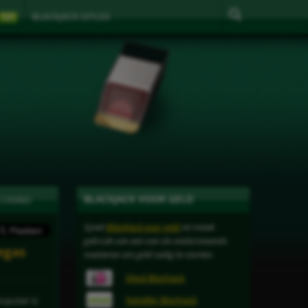
BLACKJACK UITLEG
BLACKJACK VOOR GELD
 CASINO
Speel
Blackjack voor geld
en maak
gebruik van een van de onderstaande
egas
manieren om geld veilig te storten.
iDeal Blackjack
Neteller Blackjack
opulair is