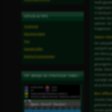
heeft gepak
toegestaan 
in blackjac
UITLEG & TIPS
worden als 
splitsen. De
Spelregels
toegestaan.
Blackjack tabel
Zware mis
Tips
De valsspele
verdacht wo
Kaarten tellen
een felony 
Bankroll management
rechter kan
gevangenis 
dollar. Wan
moment een 
TIP: BEKIJK DE STRATEGIE TABEL!
namelijk ni
als je dron
Ben Afflec
Charles Oak
gokstad van
komen gokke