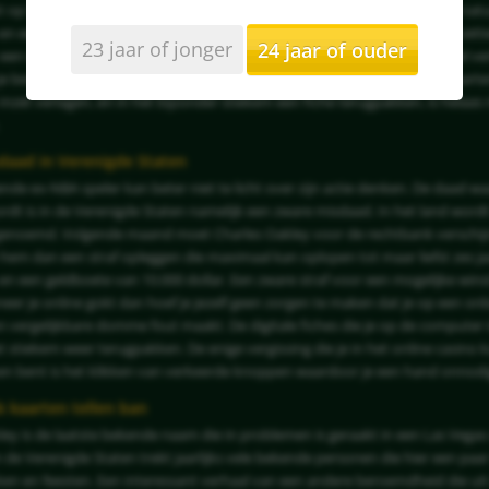
t op het moment dat hij doorhad dat de hand zou gaan verliezen. Dit is natuu
en een duidelijk voorbeeld van valsspelen. Aan het begin van een hand zett
23 jaar of jonger
24 jaar of ouder
k een inzet waar zij mee willen gokken. Dit kan gedurende het spel nog wel 
je besluit gebruik te maken van de optie je
inzet te verdubbelen
of de kaarte
 inzet verlagen, en in het bijzonder stiekem een fiche terugpakken, is helaas 
daad in Verenigde Staten
nde ex-NBA speler kan beter niet te licht over zijn actie denken. De daad wa
rdt is in de Verenigde Staten namelijk een zware misdaad. In het land wordt
genoemd. Volgende maand moet Charles Oakley voor de rechtbank verschij
 hem dan een straf opleggen die maximaal kan oplopen tot maar liefst zes ja
en een geldboete van 10.000 dollar. Een zware straf voor een mogelijke wins
neer je online gokt dan hoef je jezelf geen zorgen te maken dat je op een o
vergelijkbare domme fout maakt. De digitale fiches die je op de computer i
et stiekem weer terugpakken. De enige vergissing die je in het online casino
ken bent is het klikken van verkeerde knoppen waardoor je een hand onnodig
k kaarten tellen ban
ley is de laatste bekende naam die in problemen is geraakt in een Las Vegas
 de Verenigde Staten trekt jaarlijks vele bekende personen die hier een paa
n en feesten. Een interessant verhaal van een andere beroemdheid die uit