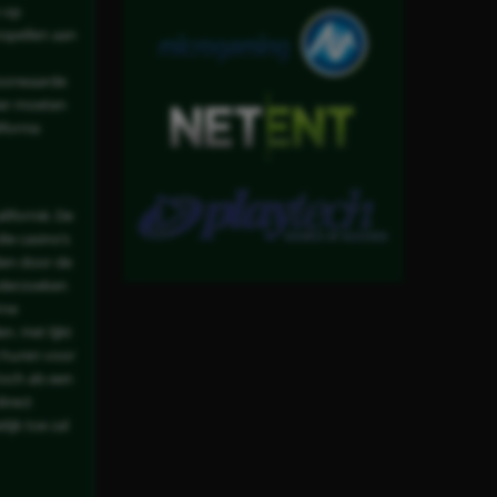
n op
ospellen aan
voorwaarde
ier moeten
fornia
ifornië. De
ie casino’s
den door de
onderzoeken
rne
. Het lijkt
e huren voor
och als een
irect
ijk toe zal