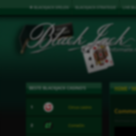
BLACKJACK SPELEN
BLACKJACK STRATEGIE
LIVE B
BESTE BLACKJACK CASINO'S
HOME
/
N
1
Circus casino
Commoti
Geschreven op
2
ComeOn