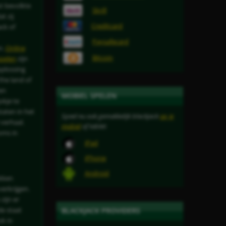
t bevolkte
Skrill
t zij
Creditcard
ck of
Paysafecard
n.
Online
Bitcoin
spelen
zijn
plossing
the land of
en
MOBIEL SPELEN
okje te
taten in het
Speel nu ook gemakkelijk blackjack
op je
 verhaal.
mobiel
of tablet:
ooms in
iPad
iPhone
Android
okken
verkrijgen.
zijn er
de staat
BLACKJACK PROVIDERS
ok in