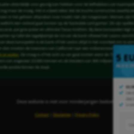
tuatie uiteindelijk voor gevolg kan hebben voor de liefhebbers van kaartspel
s nog maar de vraag. Het is vrijwel zeker dat de louche constructies waarbij e
sen in het geheim afspraken over maakt niet zijn toegestaan. Mensen zijn 
wellicht een verbod gaat komen op de ‘bankable card games’. Dit zijn spelle
baccarat, pai gow poker en ultimate Texas Hold’em. Bij deze kansspelen legt 
arten op tafel die tegelijkertijd de rol van de bank oftewel het casino verrich
an deze kansspelen is de bank of het casino altijd in het voordeel om te w
n dan moeten de inwoners van Californië naar een indianenreservaat met 
5 E
ck te spelen
. De vraag is of het echt zo ver gaat komen want de 70 card roo
ers van ongeveer 23.000 mensen en als betalers van 300 miljoen dollar aan b
ALS U 
olle positie binnen de staat.
62.9
Uw e
dan 
Deze website is niet voor minderjarigen bedoeld.
U o
Contact
|
Disclaimer
|
Privacy Policy