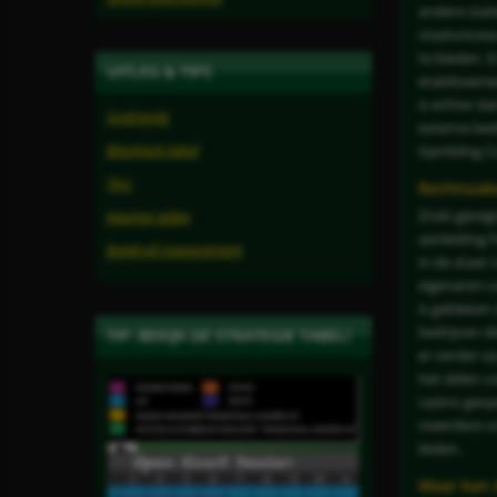
andere state
staatsnivea
te bieden. E
UITLEG & TIPS
etablisseme
is echter d
Spelregels
externe bed
Blackjack tabel
Gambling C
Tips
Rechtszak
Zoals gezeg
Kaarten tellen
aanleiding 
Bankroll management
in de staat
eigenaren v
is gebleken
bedrijven d
TIP: BEKIJK DE STRATEGIE TABEL!
er verder o
het delen v
casino geope
meerdere on
leiden.
Waar kan 