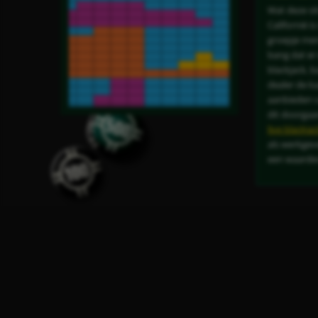
Wat deze si
Californië i
groepje men
bang dat er 
blackjack, 
dealer de ka
aanbieden v
dit doorgaa
live blackja
als werkgev
een waardev