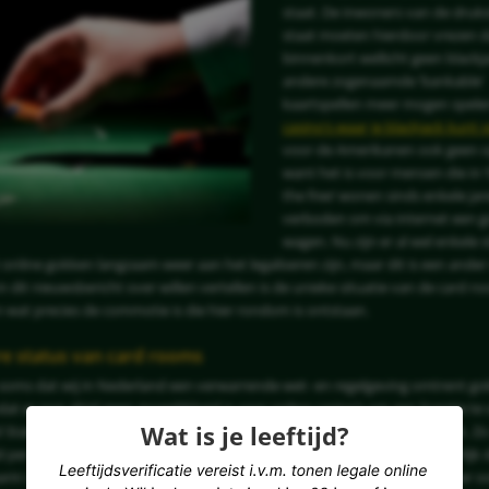
staat. De inwoners van de druks
staat moeten hierdoor vrezen da
binnenkort wellicht geen blackja
andere zogenaamde ‘bankable’
kaartspellen meer mogen spele
casino’s waar je blackjack kunt 
voor de Amerikanen ook geen o
want het is voor mensen die in ‘
the free’ wonen sinds enkele jar
verboden om via internet een g
wagen. Nu zijn er al wel enkele s
 online gokken langzaam weer aan het legaliseren zijn, maar dit is een ander
n dit nieuwsbericht over willen vertellen is de unieke situatie van de card r
en wat precies de commotie is die hier rondom is ontstaan.
re status van card rooms
soms dat wij in Nederland een verwarrende wet- en regelgeving omtrent g
 er nog altijd geen mogelijkheid is voor online casino’s om een licentie te 
Wat is je leeftijd?
 States of American zijn de wetten en regels ook niet altijd even duidelijk. Zo 
d per staat verschillende gokwetgevingen. Het meest beroemd is natuurlijk 
in Las Vegas is gelegen, waar het gokken volledig is gelegaliseerd. Echter o