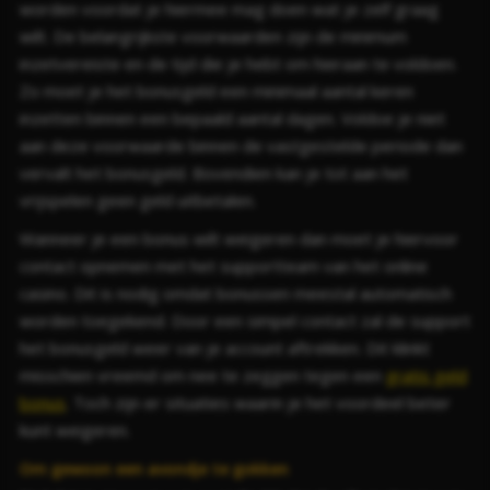
worden voordat je hiermee mag doen wat je zelf graag
wilt. De belangrijkste voorwaarden zijn de minimum
inzetvereiste en de tijd die je hebt om hieraan te voldoen.
Zo moet je het bonusgeld een minimaal aantal keren
inzetten binnen een bepaald aantal dagen. Voldoe je niet
aan deze voorwaarde binnen de vastgestelde periode dan
vervalt het bonusgeld. Bovendien kan je tot aan het
vrijspelen geen geld uitbetalen.
Wanneer je een bonus wilt weigeren dan moet je hiervoor
contact opnemen met het supportteam van het online
casino. Dit is nodig omdat bonussen meestal automatisch
worden toegekend. Door een simpel contact zal de support
het bonusgeld weer van je account aftrekken. Dit klinkt
misschien vreemd om nee te zeggen tegen een
gratis geld
bonus
. Toch zijn er situaties waarin je het voordeel beter
kunt weigeren.
Om gewoon een avondje te gokken