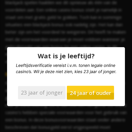
blackjack spelen haalden we dit opnieuw als één van de
voordelen aan. Een online casino bonus stelt je namelijk in
staat om met gratis geld te gokken. Toch kan in sommige
situaties een blackjack bonus ook nadelig zijn. Het kan dan
beter zijn om het voordeel te weigeren. Dit heeft te maken
met de voorwaarden waaraan je moet voldoen wanneer je
gebruikmaakt van een bonus bij een online casino. In dit
nieuwsbericht gaan we het daarom hebben over de vraag
Wat is je leeftijd?
of je een blackjack bonus moet accepteren of niet.
Bonusvoorwaarden met betrekking tot blackjack
Gratis geld of free spins krijg je natuurlijk niet voor niks van
een casino. Het zou natuurlijk makkelijk zijn wanneer je
23 jaar of jonger
24 jaar of ouder
gratis geld kunt krijgen en dit meteen weer kan uitbetalen
naar je bankrekening. Dit is dan ook niet het geval. De online
casino’s hebben speciale voorwaarden voor het gebruik van
een bonus. In deze bonusvoorwaarden staat onder andere
beschreven dat bonusgeld eerst vrijgespeeld moet