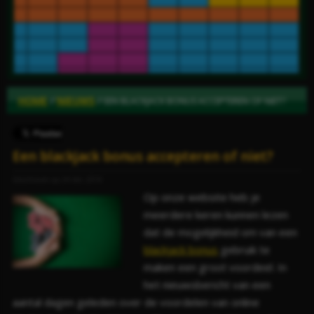
HOME
/
NIEUWS
/
EEN BLACKJACK BONUS ACCEPTEREN OF NIET?
Een blackjack bonus accepteren of niet?
Geschreven op
24 dec 2016
Op onze website heb je
meerdere keren kunnen lezen
dat de mogelijkheid om van een
blackjack bonus
gebruik te
maken een groot voordeel. In
het nieuwsbericht van een
aantal dagen geleden over de voordelen van online