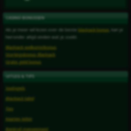
CASINO BONUSSEN
Als je meer wil lezen over de beste
blackjack bonus
, kan je
hieronder altijd vinden wat je zoekt.
Blackjack welkomstbonus
Stortingsbonus Blackjack
Gratis geld bonus
UITLEG & TIPS
Spelregels
Blackjack tabel
Tips
Kaarten tellen
Bankroll management