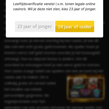
Online casino’s die
bonussen
aanbieden hebben hier
natuurlijk een reden voor. De casino’s willen bijvoorbeeld
bereiken dat mensen een account aanmaken en blackjack
voor geld gaan spelen. De meeste casino’s bieden om deze
23 jaar of jonger
24 jaar of ouder
reden een blackjack welkomstbonus aan. Dit is een
voordeel waarbij je een percentage aan bonusgeld
ontvangt over je eerste storting bij het casino. Je kan dit
dan ook niet echt gratis geld noemen. Als speler moet je
immers eerst zelf geld storten voordat je het bonusgeld
ontvangt. Een no deposit bonus is anders. Om dit
voordeel te ontvangen hoef je niet eerst geld te storten.
Het casino vraagt enkel van spelers om een account bij het
casino aan te maken. Dit is
volledig gratis en vereist enkel
het invullen van enkele
persoonlijke gegevens. Als
tegenprestatie voor het
aanmaken van een account ontvangt de nieuwe speler een