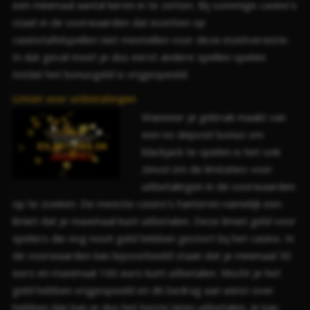
een minimaal aantal keren in te zetten. Bij sommige casino’s
staat in de voorwaarden dat inzetten op
casinotafelspellen niet meetellen voor deze inzetvereiste.
In dat geval moet je dus eerst andere spellen spelen
totdat het bonusgeld is vrijgespeeld.
Limiet voor uitbetalingen
Wanneer je gebruik maakt van
een no deposit bonus om
blackjack te spelen is het ook
zinvol om de limitaties voor
uitbetalingen in de voorwaarden
op te zoeken. De meeste casino’s hanteren namelijk een
limiet dat je maximaal kunt uitbetalen. Deze limiet geld voor
spelers die nog nooit geld hebben gestort bij het casino. In
de voorwaarden kan bijvoorbeeld staan dat je minimaal 50
euro en maximaal 100 euro kunt uitbetalen. Mocht je het
geld hebben vrijgespeeld en dit bedrag aan winst over
hebben dan kan je dus het beste laten uitbetalen. Je kan